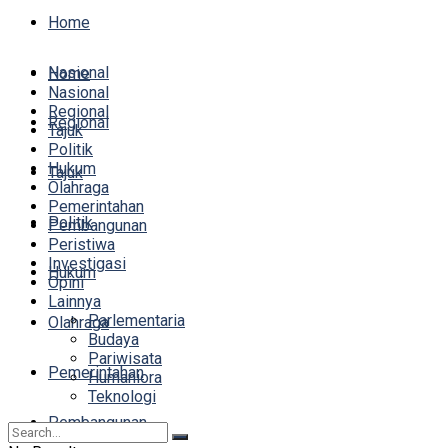
Home
Nasional
Home
Nasional
Regional
Regional
Tajuk
Politik
Hukum
Tajuk
Olahraga
Pemerintahan
Politik
Pembangunan
Peristiwa
Investigasi
Hukum
Opini
Lainnya
Parlementaria
Olahraga
Budaya
Pariwisata
Pemerintahan
Humaniora
Teknologi
Pembangunan