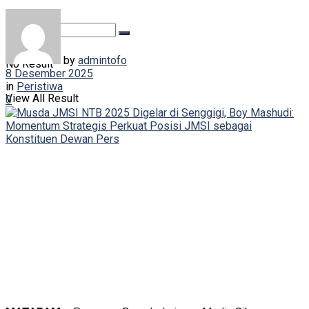
by
admintofo
No Result
8 Desember 2025
in
Peristiwa
View All Result
0