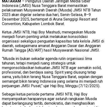
MATARAM
– Pengurus Daerah Jaringan Media Siber
Indonesia (JMSI) Nusa Tenggara Barat memastikan
pelaksanaan Musyawarah Daerah (Musda) JMSI NTB Tahun
2025 akan digelar selama dua hari, Senin-Selasa, 8–9
Desember 2025, bertempat di Aruna Senggigi Resort and
Convention, Kabupaten Lombok Barat.
Ketua JMSI NTB, Haji Boy Mashudi, menegaskan Musda
menjadi forum penting untuk melakukan konsolidasi
organisasi sekaligus penguatan kapasitas tata kelola JMSI di
daerah, sebagaimana amanat Anggaran Dasar dan Anggaran
Rumah Tangga (AD/ART) hasil Musyawarah Nasional JMSI.
“Musda ini bukan sekadar agenda rutin organisasi lima
tahunan, tetapi menjadi ruang strategis untuk
mengonsolidasikan kekuatan JMSI NTB agar semakin solid,
profesional, dan berdaya saing. Spirit yang diusung tetap
sama, yaitu bikin terang Nusa Tenggara Barat, sejalan dengan
semangat bikin terang Indonesia yang selama ini menjadi ruh
perjuangan JMSI Pusat,” ujar Haji Boy, Minggu (7/12/2025).
Sebagai ketua periode pertama JMSI NTB, Haji Boy
menyampaikan harapannya agar seluruh rangkaian Musda
dapat berlangsung tertib, demokratis, dan menghasilkan