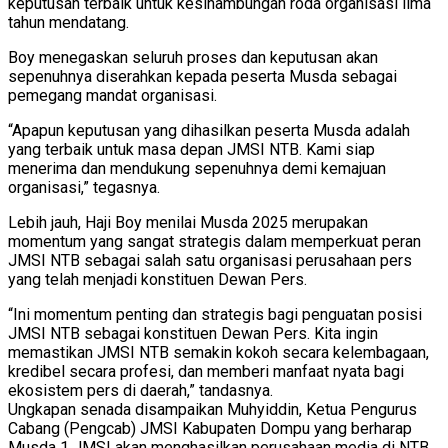
keputusan terbaik untuk kesinambungan roda organisasi lima
tahun mendatang.
Boy menegaskan seluruh proses dan keputusan akan
sepenuhnya diserahkan kepada peserta Musda sebagai
pemegang mandat organisasi.
“Apapun keputusan yang dihasilkan peserta Musda adalah
yang terbaik untuk masa depan JMSI NTB. Kami siap
menerima dan mendukung sepenuhnya demi kemajuan
organisasi,” tegasnya.
Lebih jauh, Haji Boy menilai Musda 2025 merupakan
momentum yang sangat strategis dalam memperkuat peran
JMSI NTB sebagai salah satu organisasi perusahaan pers
yang telah menjadi konstituen Dewan Pers.
“Ini momentum penting dan strategis bagi penguatan posisi
JMSI NTB sebagai konstituen Dewan Pers. Kita ingin
memastikan JMSI NTB semakin kokoh secara kelembagaan,
kredibel secara profesi, dan memberi manfaat nyata bagi
ekosistem pers di daerah,” tandasnya.
Ungkapan senada disampaikan Muhyiddin, Ketua Pengurus
Cabang (Pengcab) JMSI Kabupaten Dompu yang berharap
Musda 1 JMSI akan menghasilkan perusahaan media di NTB