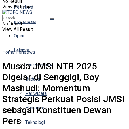
No Result
View All Result
Peristiwa
Investigasi
No Result
View All Result
Opini
Lainnya
Home
Peristiwa
Musda JMSI NTB 2025
Parlementaria
Digelar di Senggigi, Boy
Budaya
Mashudi: Momentum
Pariwisata
Strategis Perkuat Posisi JMSI
sebagai Konstituen Dewan
Humaniora
Pers
Teknologi