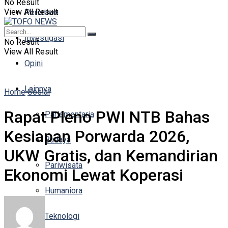
No Result
View All Result
Peristiwa
Investigasi
No Result
View All Result
Opini
Lainnya
Home
Sosial
Rapat Pleno PWI NTB Bahas
Parlementaria
Kesiapan Porwarda 2026,
Budaya
UKW Gratis, dan Kemandirian
Pariwisata
Ekonomi Lewat Koperasi
Humaniora
Teknologi