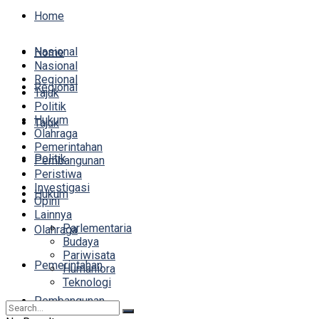
Home
Nasional
Home
Nasional
Regional
Regional
Tajuk
Politik
Hukum
Tajuk
Olahraga
Pemerintahan
Politik
Pembangunan
Peristiwa
Investigasi
Hukum
Opini
Lainnya
Parlementaria
Olahraga
Budaya
Pariwisata
Pemerintahan
Humaniora
Teknologi
Pembangunan