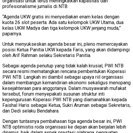
organisasi untuk terus meningkatkan kapasitas dan
profesionalisme jurnalis di NTB.
“Agenda UKW gratis ini menyediakan enam kelas dengan
kuota 26 slot peserta. Ada satu kelompok UKW Utama, dua
kelas UKW Madya dan tiga kelompok UKW jenjang muda,”
paparnya.
Untuk menyukseskan agenda besar ini, pleno memercayakan
posisi Ketua Panitia UKW kepada Faris, yang akan didampingi
oleh Arif Rahman selaku Sekretaris Panitia.
Sebagai agenda penutup yang tidak kalah krusial, PWI NTB
secara resmi mematangkan rencana pembentukan Koperasi
PWI NTB. Langkah ini diambil sebagai upaya riil organisasi
dalam membangun kemandirian ekonomi sekaligus menopang
kesejahteraan para anggotanya. Dalam musyawarah mufakat
tersebut, forum menyepakati susunan struktur inti
kepengurusan Koperasi PWI NTB yang diamanahkan kepada
Faishal Haris sebagai Ketua, Sukri Aruman sebagai Sekretaris,
dan Dedi selaku Bendahara.
Dengan tuntasnya pembahasan tiga agenda besar ini, PWI
NTB optimistis roda organisasi ke depan akan berjalan lebih
dinamis, baik dalam aspek prestasi olahraga, penguatan