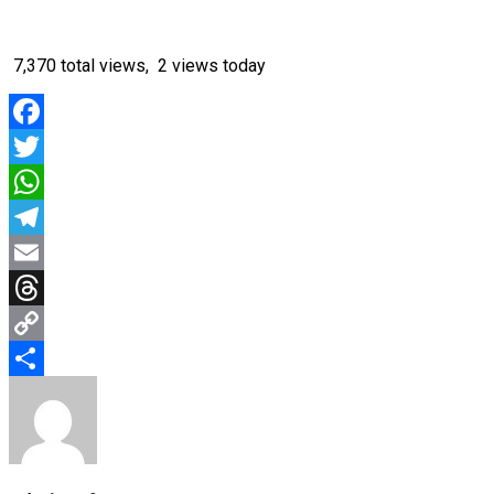
7,370 total views, 2 views today
Facebook
Twitter
WhatsApp
Telegram
Email
Threads
Copy
Link
Share