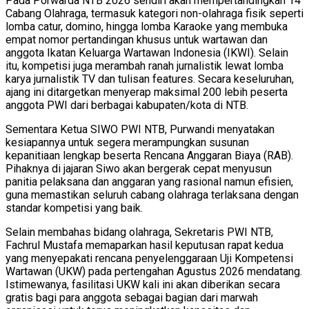
Pada Porwarda NTB 2026 sendiri akan mempertandingkan 14
Cabang Olahraga, termasuk kategori non-olahraga fisik seperti
lomba catur, domino, hingga lomba Karaoke yang membuka
empat nomor pertandingan khusus untuk wartawan dan
anggota Ikatan Keluarga Wartawan Indonesia (IKWI). Selain
itu, kompetisi juga merambah ranah jurnalistik lewat lomba
karya jurnalistik TV dan tulisan features. Secara keseluruhan,
ajang ini ditargetkan menyerap maksimal 200 lebih peserta
anggota PWI dari berbagai kabupaten/kota di NTB.
Sementara Ketua SIWO PWI NTB, Purwandi menyatakan
kesiapannya untuk segera merampungkan susunan
kepanitiaan lengkap beserta Rencana Anggaran Biaya (RAB).
Pihaknya di jajaran Siwo akan bergerak cepat menyusun
panitia pelaksana dan anggaran yang rasional namun efisien,
guna memastikan seluruh cabang olahraga terlaksana dengan
standar kompetisi yang baik.
Selain membahas bidang olahraga, Sekretaris PWI NTB,
Fachrul Mustafa memaparkan hasil keputusan rapat kedua
yang menyepakati rencana penyelenggaraan Uji Kompetensi
Wartawan (UKW) pada pertengahan Agustus 2026 mendatang.
Istimewanya, fasilitasi UKW kali ini akan diberikan secara
gratis bagi para anggota sebagai bagian dari marwah