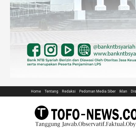
Home
Tentang
Redaksi
Pedoman Media Siber
Iklan
Di