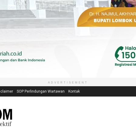
ADVERTISEMENT
sclaimer
SOP Perlindungan Wartawan
Kontak