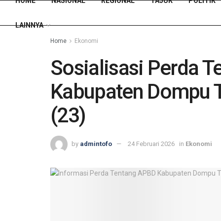
HOME
NASIONAL
REGIONAL
TAJUK
POLITIK
LAINNYA
Home
Ekonomi
Sosialisasi Perda 
Kabupaten Dompu T
(23)
by
admintofo
24 Februari 2026
in
Ekonomi