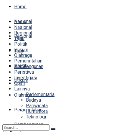
Home
Nasional
Home
Nasional
Regional
Regional
Tajuk
Politik
Hukum
Tajuk
Olahraga
Pemerintahan
Politik
Pembangunan
Peristiwa
Investigasi
Hukum
Opini
Lainnya
Parlementaria
Olahraga
Budaya
Pariwisata
Pemerintahan
Humaniora
Teknologi
Pembangunan