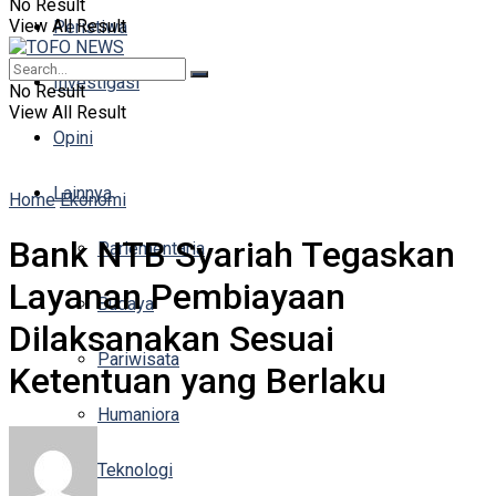
No Result
View All Result
Peristiwa
Investigasi
No Result
View All Result
Opini
Lainnya
Home
Ekonomi
Bank NTB Syariah Tegaskan
Parlementaria
Layanan Pembiayaan
Budaya
Dilaksanakan Sesuai
Pariwisata
Ketentuan yang Berlaku
Humaniora
Teknologi