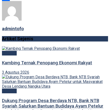
Link
Share
admintofo
Artikel Sejenis
Ekonomi
Kambing Ternak Penopang Ekonomi Rakyat
3 Agustus 2026
Ekonomi
Dukung Program Desa Berdaya NTB, Bank NTB
Syariah Salurkan Bantuan Budidaya Ayam Petelur