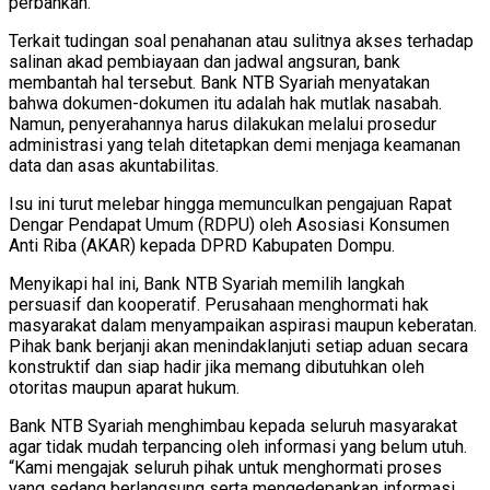
perbankan.
Terkait tudingan soal penahanan atau sulitnya akses terhadap
salinan akad pembiayaan dan jadwal angsuran, bank
membantah hal tersebut. Bank NTB Syariah menyatakan
bahwa dokumen-dokumen itu adalah hak mutlak nasabah.
Namun, penyerahannya harus dilakukan melalui prosedur
administrasi yang telah ditetapkan demi menjaga keamanan
data dan asas akuntabilitas.
Isu ini turut melebar hingga memunculkan pengajuan Rapat
Dengar Pendapat Umum (RDPU) oleh Asosiasi Konsumen
Anti Riba (AKAR) kepada DPRD Kabupaten Dompu.
Menyikapi hal ini, Bank NTB Syariah memilih langkah
persuasif dan kooperatif. Perusahaan menghormati hak
masyarakat dalam menyampaikan aspirasi maupun keberatan.
Pihak bank berjanji akan menindaklanjuti setiap aduan secara
konstruktif dan siap hadir jika memang dibutuhkan oleh
otoritas maupun aparat hukum.
Bank NTB Syariah menghimbau kepada seluruh masyarakat
agar tidak mudah terpancing oleh informasi yang belum utuh.
“Kami mengajak seluruh pihak untuk menghormati proses
yang sedang berlangsung serta mengedepankan informasi