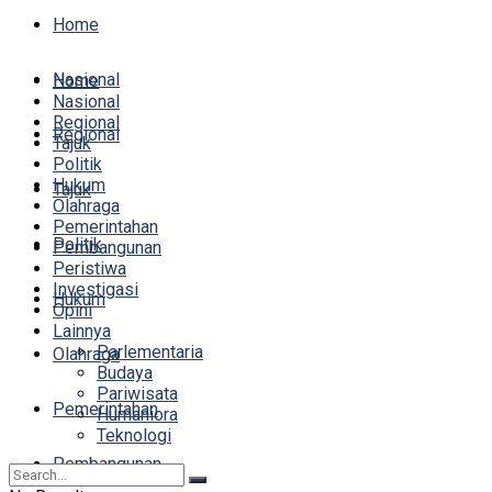
Home
Nasional
Home
Nasional
Regional
Regional
Tajuk
Politik
Hukum
Tajuk
Olahraga
Pemerintahan
Politik
Pembangunan
Peristiwa
Investigasi
Hukum
Opini
Lainnya
Parlementaria
Olahraga
Budaya
Pariwisata
Pemerintahan
Humaniora
Teknologi
Pembangunan