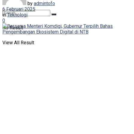
by
admintofo
6 Februari 2025
in
Teknologi
0
No Result
View All Result