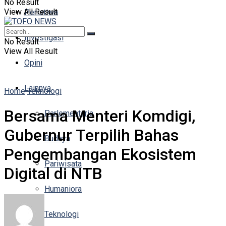
No Result
View All Result
Peristiwa
Investigasi
No Result
View All Result
Opini
Lainnya
Home
Teknologi
Bersama Menteri Komdigi,
Parlementaria
Gubernur Terpilih Bahas
Budaya
Pengembangan Ekosistem
Pariwisata
Digital di NTB
Humaniora
Teknologi