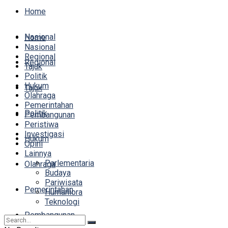
Home
Nasional
Home
Nasional
Regional
Regional
Tajuk
Politik
Hukum
Tajuk
Olahraga
Pemerintahan
Politik
Pembangunan
Peristiwa
Investigasi
Hukum
Opini
Lainnya
Parlementaria
Olahraga
Budaya
Pariwisata
Pemerintahan
Humaniora
Teknologi
Pembangunan