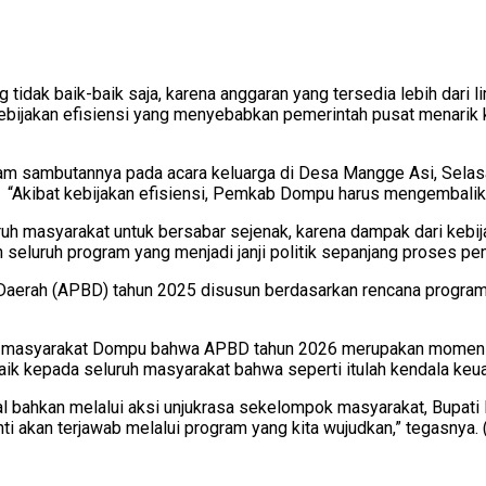
dak baik-baik saja, karena anggaran yang tersedia lebih dari l
 kebijakan efisiensi yang menyebabkan pemerintah pusat menarik
am sambutannya pada acara keluarga di Desa Mangge Asi, Sela
“Akibat kebijakan efisiensi, Pemkab Dompu harus mengembalikan
uh masyarakat untuk bersabar sejenak, karena dampak dari kebij
eluruh program yang menjadi janji politik sepanjang proses pemi
a Daerah (APBD) tahun 2025 disusun berdasarkan rencana progr
h masyarakat Dompu bahwa APBD tahun 2026 merupakan momen unt
 kepada seluruh masyarakat bahwa seperti itulah kendala keuang
l bahkan melalui aksi unjukrasa sekelompok masyarakat, Bupati
nti akan terjawab melalui program yang kita wujudkan,” tegasnya. 