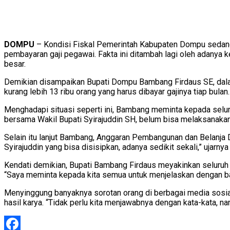
DOMPU
– Kondisi Fiskal Pemerintah Kabupaten Dompu sedang ti
pembayaran gaji pegawai. Fakta ini ditambah lagi oleh adanya
besar.
Demikian disampaikan Bupati Dompu Bambang Firdaus SE, dal
kurang lebih 13 ribu orang yang harus dibayar gajinya tiap bulan.
Menghadapi situasi seperti ini, Bambang meminta kepada selur
bersama Wakil Bupati Syirajuddin SH, belum bisa melaksanakan s
Selain itu lanjut Bambang, Anggaran Pembangunan dan Belanj
Syirajuddin yang bisa disisipkan, adanya sedikit sekali,” ujarnya
Kendati demikian, Bupati Bambang Firdaus meyakinkan seluru
“Saya meminta kepada kita semua untuk menjelaskan dengan baik
Menyinggung banyaknya sorotan orang di berbagai media sosia
hasil karya. “Tidak perlu kita menjawabnya dengan kata-kata, na