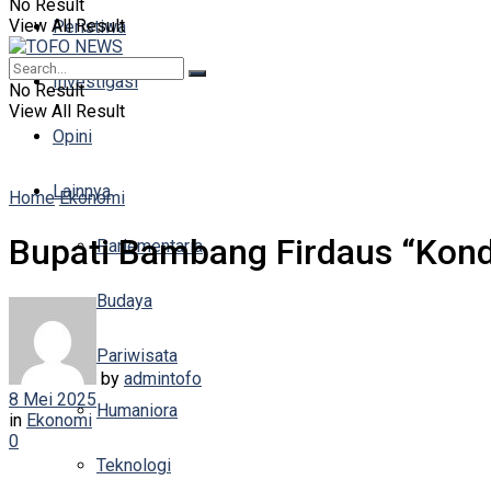
No Result
View All Result
Peristiwa
Investigasi
No Result
View All Result
Opini
Lainnya
Home
Ekonomi
Bupati Bambang Firdaus “Kondi
Parlementaria
Budaya
Pariwisata
by
admintofo
8 Mei 2025
Humaniora
in
Ekonomi
0
Teknologi