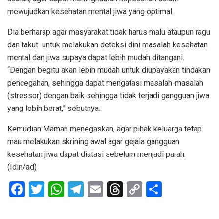
mewujudkan kesehatan mental jiwa yang optimal.
Dia berharap agar masyarakat tidak harus malu ataupun ragu
dan takut untuk melakukan deteksi dini masalah kesehatan
mental dan jiwa supaya dapat lebih mudah ditangani.
“Dengan begitu akan lebih mudah untuk diupayakan tindakan
pencegahan, sehingga dapat mengatasi masalah-masalah
(stressor) dengan baik sehingga tidak terjadi gangguan jiwa
yang lebih berat,” sebutnya.
Kemudian Maman menegaskan, agar pihak keluarga tetap
mau melakukan skrining awal agar gejala gangguan
kesehatan jiwa dapat diatasi sebelum menjadi parah.
(Idin/ad)
F
T
W
T
E
T
C
S
a
wi
h
el
m
hr
o
h