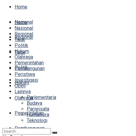
Home
Nasional
Home
Nasional
Regional
Regional
Tajuk
Politik
Hukum
Tajuk
Olahraga
Pemerintahan
Politik
Pembangunan
Peristiwa
Investigasi
Hukum
Opini
Lainnya
Parlementaria
Olahraga
Budaya
Pariwisata
Pemerintahan
Humaniora
Teknologi
Pembangunan