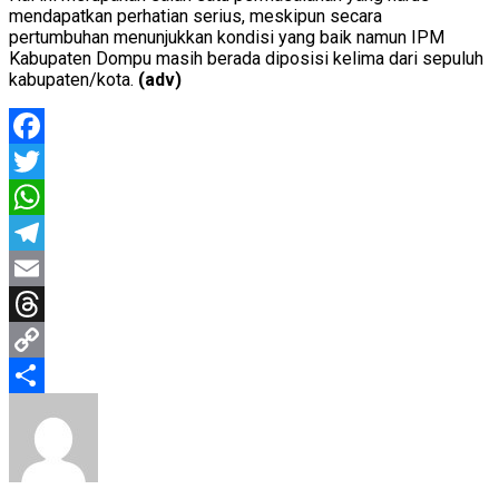
mendapatkan perhatian serius, meskipun secara
pertumbuhan menunjukkan kondisi yang baik namun IPM
Kabupaten Dompu masih berada diposisi kelima dari sepuluh
kabupaten/kota.
(adv)
Facebook
Twitter
WhatsApp
Telegram
Email
Threads
Copy
Link
Share