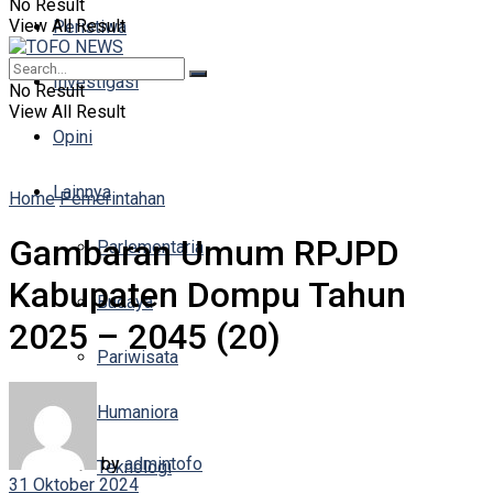
No Result
View All Result
Peristiwa
Investigasi
No Result
View All Result
Opini
Lainnya
Home
Pemerintahan
Gambaran Umum RPJPD
Parlementaria
Kabupaten Dompu Tahun
Budaya
2025 – 2045 (20)
Pariwisata
Humaniora
by
admintofo
Teknologi
31 Oktober 2024