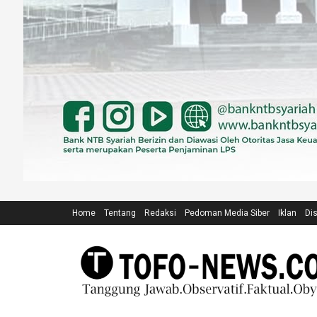
Home
Tentang
Redaksi
Pedoman Media Siber
Iklan
Di