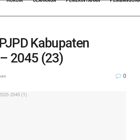
HUKUM
OLAHRAGA
PEMERINTAHAN
PEMBANGUN
PJPD Kabupaten
– 2045 (23)
0
han