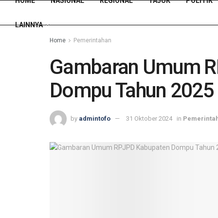
HOME
NASIONAL
REGIONAL
TAJUK
POLITIK
LAINNYA
Home
Pemerintahan
Gambaran Umum R
Dompu Tahun 2025 
by
admintofo
31 Oktober 2024
in
Pemerinta