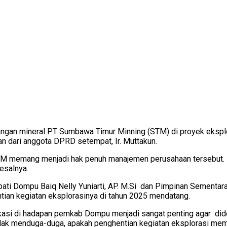
angan mineral PT Sumbawa Timur Minning (STM) di proyek eksp
n dari anggota DPRD setempat, Ir. Muttakun.
TM memang menjadi hak penuh manajemen perusahaan tersebut. Na
esalnya.
Bupati Dompu Baiq Nelly Yuniarti, AP. M.Si dan Pimpinan Seme
ntian kegiatan eksplorasinya di tahun 2025 mendatang.
kasi di hadapan pemkab Dompu menjadi sangat penting agar
did
dak menduga-duga, apakah penghentian kegiatan eksplorasi mem