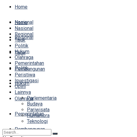
Home
Nasional
Home
Nasional
Regional
Regional
Tajuk
Politik
Hukum
Tajuk
Olahraga
Pemerintahan
Politik
Pembangunan
Peristiwa
Investigasi
Hukum
Opini
Lainnya
Parlementaria
Olahraga
Budaya
Pariwisata
Pemerintahan
Humaniora
Teknologi
Pembangunan