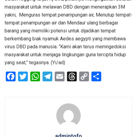
masyarakat untuk melawan DBD dengan menerapkan 3M
yakni,
Menguras tempat penampungan air, Menutup tempat-
tempat penampungan air dan Mendaur ulang berbagai
barang yang memiliki potensi untuk dijadikan tempat
berkembang biak nyamuk Aedes aegypti yang membawa
virus DBD pada manusia. “Kami akan terus memngedoksi
masyarakat untuk menjaga lingkungan guna tercipta hidup
yang seat,” tegasnya. (Yi/ad)
F
T
W
T
E
T
C
S
a
wi
h
el
m
hr
o
h
ce
tt
at
e
ail
e
py
ar
b
er
s
gr
a
Li
e
o
A
a
d
n
o
p
m
s
k
k
p
admintofo