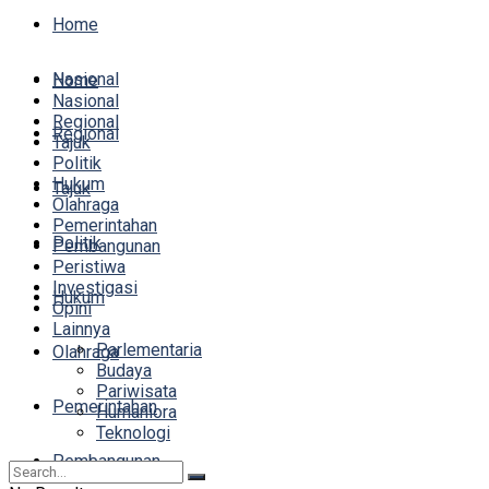
Home
Nasional
Home
Nasional
Regional
Regional
Tajuk
Politik
Hukum
Tajuk
Olahraga
Pemerintahan
Politik
Pembangunan
Peristiwa
Investigasi
Hukum
Opini
Lainnya
Parlementaria
Olahraga
Budaya
Pariwisata
Pemerintahan
Humaniora
Teknologi
Pembangunan