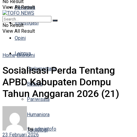
No Result
View All Result
Peristiwa
Investigasi
No Result
View All Result
Opini
Lainnya
Home
Ekonomi
Sosialisasi Perda Tentang
Parlementaria
APBD Kabupaten Dompu
Budaya
Tahun Anggaran 2026 (21)
Pariwisata
Humaniora
by
admintofo
Teknologi
23 Februari 2026