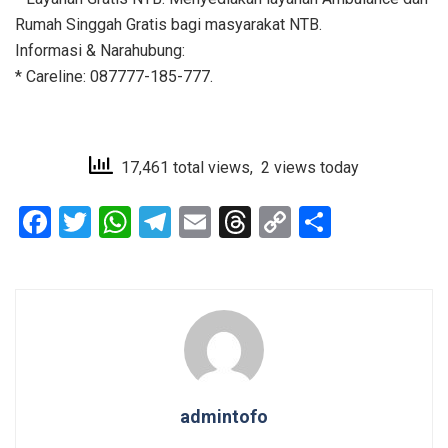
Rumah Singgah Gratis bagi masyarakat NTB.
Informasi & Narahubung:
* Careline: 087777-185-777.
17,461 total views, 2 views today
F
T
W
T
E
T
C
S
a
wi
h
el
m
hr
o
h
ce
tt
at
e
ail
e
py
ar
b
er
s
gr
a
Li
e
o
A
a
d
n
o
p
m
s
k
k
p
admintofo