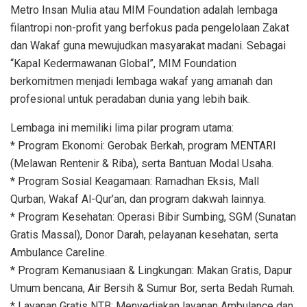
Metro Insan Mulia atau MIM Foundation adalah lembaga
filantropi non-profit yang berfokus pada pengelolaan Zakat
dan Wakaf guna mewujudkan masyarakat madani. Sebagai
“Kapal Kedermawanan Global”, MIM Foundation
berkomitmen menjadi lembaga wakaf yang amanah dan
profesional untuk peradaban dunia yang lebih baik.
Lembaga ini memiliki lima pilar program utama:
* Program Ekonomi: Gerobak Berkah, program MENTARI
(Melawan Rentenir & Riba), serta Bantuan Modal Usaha.
* Program Sosial Keagamaan: Ramadhan Eksis, Mall
Qurban, Wakaf Al-Qur’an, dan program dakwah lainnya.
* Program Kesehatan: Operasi Bibir Sumbing, SGM (Sunatan
Gratis Massal), Donor Darah, pelayanan kesehatan, serta
Ambulance Careline.
* Program Kemanusiaan & Lingkungan: Makan Gratis, Dapur
Umum bencana, Air Bersih & Sumur Bor, serta Bedah Rumah.
* Layanan Gratis NTB: Menyediakan layanan Ambulance dan