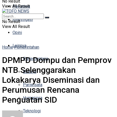
No Result
View All Result
Peristiwa
Investigasi
No Result
View All Result
Opini
Lainnya
Home
Pemerintahan
DPMPD Dompu dan Pemprov
Parlementaria
NTB Selenggarakan
Budaya
Lokakarya Diseminasi dan
Pariwisata
Perumusan Rencana
Penguatan SID
Humaniora
Teknologi