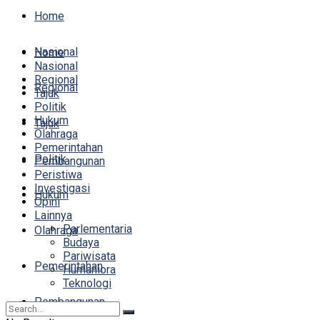
Home
Nasional
Home
Nasional
Regional
Regional
Tajuk
Politik
Hukum
Tajuk
Olahraga
Pemerintahan
Politik
Pembangunan
Peristiwa
Investigasi
Hukum
Opini
Lainnya
Parlementaria
Olahraga
Budaya
Pariwisata
Pemerintahan
Humaniora
Teknologi
Pembangunan