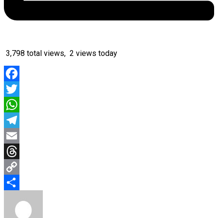
3,798 total views, 2 views today
Facebook
Twitter
WhatsApp
Telegram
Email
Threads
Copy
Link
Share