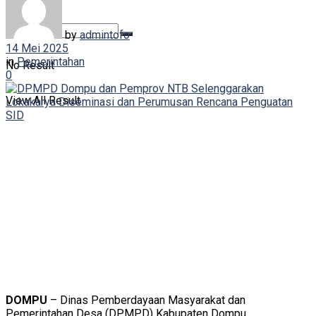
by
admintofo
14 Mei 2025
in
Pemerintahan
No Result
0
View All Result
DOMPU
– Dinas Pemberdayaan Masyarakat dan
Pemerintahan Desa (DPMPD) Kabupaten Dompu