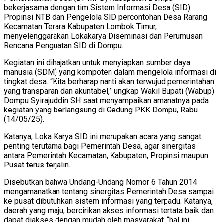
bekerjasama dengan tim Sistem Informasi Desa (SID)
Propinsi NTB dan Pengelola SID percontohan Desa Rarang
Kecamatan Terara Kabupaten Lombok Timur,
menyelenggarakan Lokakarya Diseminasi dan Perumusan
Rencana Penguatan SID di Dompu.
Kegiatan ini dihajatkan untuk menyiapkan sumber daya
manusia (SDM) yang kompoten dalam mengelola informasi di
tingkat desa. “Kita berharap nanti akan terwujud pemerintahan
yang transparan dan akuntabel,” ungkap Wakil Bupati (Wabup)
Dompu Syirajuddin SH saat menyampaikan amanatnya pada
kegiatan yang berlangsung di Gedung PKK Dompu, Rabu
(14/05/25).
Katanya, Loka Karya SID ini merupakan acara yang sangat
penting terutama bagi Pemerintah Desa, agar sinergitas
antara Pemerintah Kecamatan, Kabupaten, Propinsi maupun
Pusat terus terjalin.
Disebutkan bahwa Undang-Undang Nomor 6 Tahun 2014
mengamanatkan tentang sinergitas Pemerintah Desa sampai
ke pusat dibutuhkan sistem informasi yang terpadu. Katanya,
daerah yang maju, bercirikan akses informasi tertata baik dan
dapat diakses dengan mudah oleh masyarakat. “hal ini