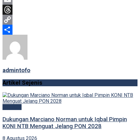
Email
Threads
Copy
Link
Share
admintofo
Artikel Sejenis
Olahraga
Dukungan Marciano Norman untuk Iqbal Pimpin
KONI NTB Menguat Jelang PON 2028
8 Agustus 2026