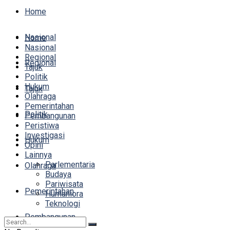
Home
Nasional
Home
Nasional
Regional
Regional
Tajuk
Politik
Hukum
Tajuk
Olahraga
Pemerintahan
Politik
Pembangunan
Peristiwa
Investigasi
Hukum
Opini
Lainnya
Parlementaria
Olahraga
Budaya
Pariwisata
Pemerintahan
Humaniora
Teknologi
Pembangunan