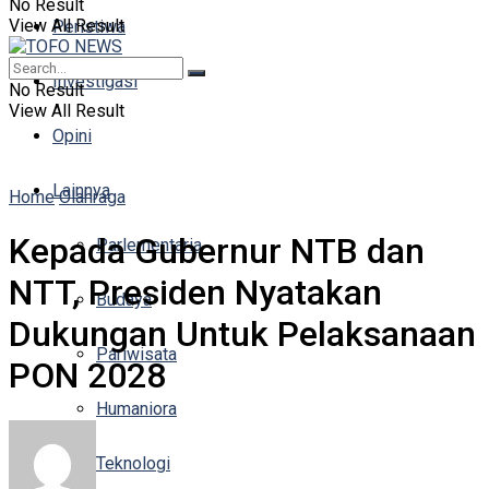
No Result
View All Result
Peristiwa
Investigasi
No Result
View All Result
Opini
Lainnya
Home
Olahraga
Kepada Gubernur NTB dan
Parlementaria
NTT, Presiden Nyatakan
Budaya
Dukungan Untuk Pelaksanaan
Pariwisata
PON 2028
Humaniora
Teknologi