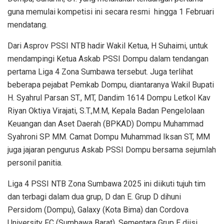
guna memulai kompetisi ini secara resmi hingga 1 Februari
mendatang.
Dari Asprov PSSI NTB hadir Wakil Ketua, H Suhaimi, untuk
mendampingi Ketua Askab PSSI Dompu dalam tendangan
pertama Liga 4 Zona Sumbawa tersebut. Juga terlihat
beberapa pejabat Pemkab Dompu, diantaranya Wakil Bupati
H. Syahrul Parsan ST., MT, Dandim 1614 Dompu Letkol Kav
Riyan Oktiya Virajati, S.T.,M.M, Kepala Badan Pengelolaan
Keuangan dan Aset Daerah (BPKAD) Dompu Muhammad
Syahroni SP. MM. Camat Dompu Muhammad Iksan ST, MM
juga jajaran pengurus Askab PSSI Dompu bersama sejumlah
personil panitia.
Liga 4 PSSI NTB Zona Sumbawa 2025 ini diikuti tujuh tim
dan terbagi dalam dua grup, D dan E. Grup D dihuni
Persidom (Dompu), Galaxy (Kota Bima) dan Cordova
University FC (Sumbawa Barat). Sementara Grup E diisi