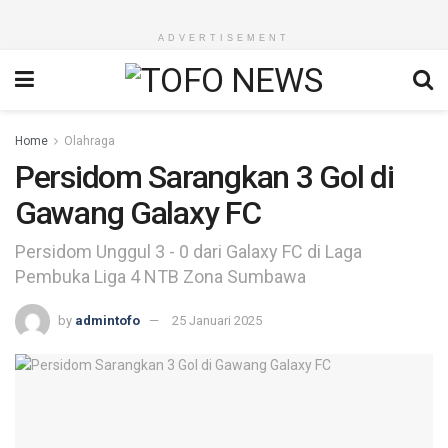
ADVERTISEMENT
Home
Olahraga
Persidom Sarangkan 3 Gol di
Gawang Galaxy FC
Persidom Unggul 3 - 0 dari Galaxy FC di Laga
Pembuka Liga 4 NTB Zona Sumbawa
by
admintofo
25 Januari 2025