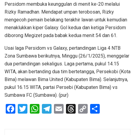
Persidom membuka keunggulan di menit ke-20 melalui
Rizky Ramadhan. Mendapat umpan terobosan, Rizky
mengecoh pemain belakang terakhir lawan untuk kemudian
menaklukkan kiper Galaxy. Gol kedua dan ketiga Persidom
diborong Megizet pada babak kedua menit 54 dan 61.
Usai laga Persidom vs Galaxy, pertandingan Liga 4 NTB
Zona Sumbawa berikutnya, Minggu (26/1/2025), menggelar
dua pertandingan sekaligus. Laga pertama, pukul 14.15
WITA, akan bertanding dua tim bertetangga, Persekobi (Kota
Bima) melawan Bima United (Kabupaten Bima). Selanjutnya,
pukul 16.15 WITA, partai Persebi (Kabupaten Bima) vs
Sumbawa FC (Sumbawa). (pur)
F
T
W
T
E
T
C
S
a
wi
h
el
m
hr
o
h
ce
tt
at
e
ail
e
py
ar