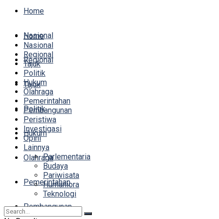
Home
Nasional
Home
Nasional
Regional
Regional
Tajuk
Politik
Hukum
Tajuk
Olahraga
Pemerintahan
Politik
Pembangunan
Peristiwa
Investigasi
Hukum
Opini
Lainnya
Parlementaria
Olahraga
Budaya
Pariwisata
Pemerintahan
Humaniora
Teknologi
Pembangunan