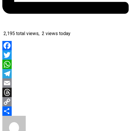
2,195 total views, 2 views today
Facebook
Twitter
WhatsApp
Telegram
Email
Threads
Copy
Link
Share