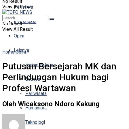
No Result
View All Result
Peristiwa
Investigasi
No Result
View All Result
Opini
Lainnya
Home
Opini
Putusan Bersejarah MK dan
Parlementaria
Perlindungan Hukum bagi
Budaya
Profesi Wartawan
Pariwisata
Oleh Wicaksono Ndoro Kakung
Humaniora
Teknologi