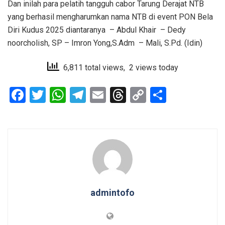
Dan inilah para pelatih tangguh cabor Tarung Derajat NTB
yang berhasil mengharumkan nama NTB di event PON Bela
Diri Kudus 2025 diantaranya
– Abdul Khair
– Dedy
noorcholish, SP – Imron Yong,S.Adm
– Mali, S.Pd. (Idin)
6,811 total views, 2 views today
F
T
W
T
E
T
C
S
a
wi
h
el
m
hr
o
h
ce
tt
at
e
ail
e
py
ar
b
er
s
gr
a
Li
e
o
A
a
d
n
o
p
m
s
k
k
p
admintofo