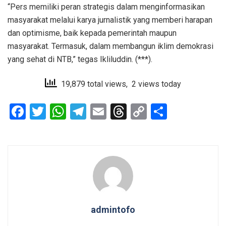
“Pers memiliki peran strategis dalam menginformasikan
masyarakat melalui karya jurnalistik yang memberi harapan
dan optimisme, baik kepada pemerintah maupun
masyarakat. Termasuk, dalam membangun iklim demokrasi
yang sehat di NTB,” tegas Ikliluddin. (***).
19,879 total views, 2 views today
F
T
W
T
E
T
C
S
a
wi
h
el
m
hr
o
h
ce
tt
at
e
ail
e
py
ar
b
er
s
gr
a
Li
e
o
A
a
d
n
o
p
m
s
k
k
p
admintofo