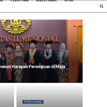
AN
PERISTIWA
INVESTIGASI
OPINI
nenun Harapan Perempuan di Meja
PENDIDIKAN