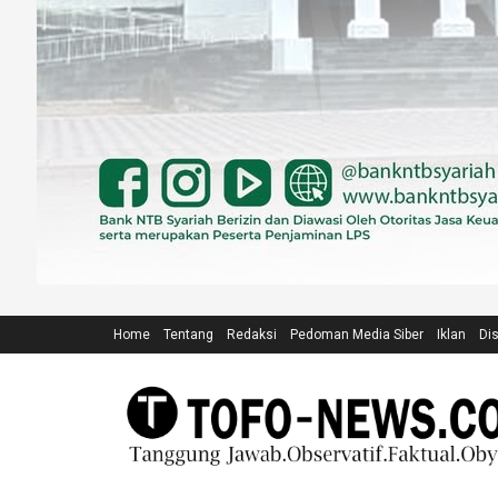
Home
Tentang
Redaksi
Pedoman Media Siber
Iklan
Di