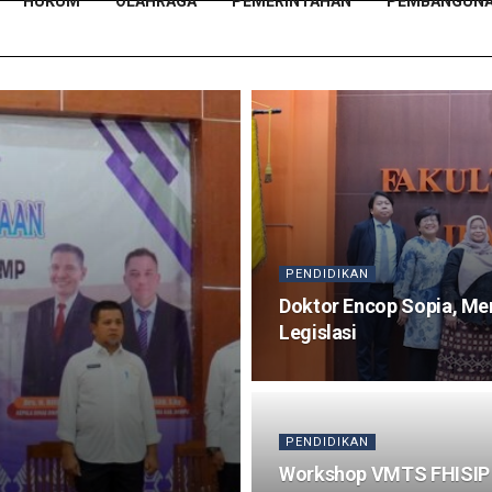
HUKUM
OLAHRAGA
PEMERINTAHAN
PEMBANGUN
PENDIDIKAN
Doktor Encop Sopia, Me
Legislasi
PENDIDIKAN
Workshop VMTS FHISIP