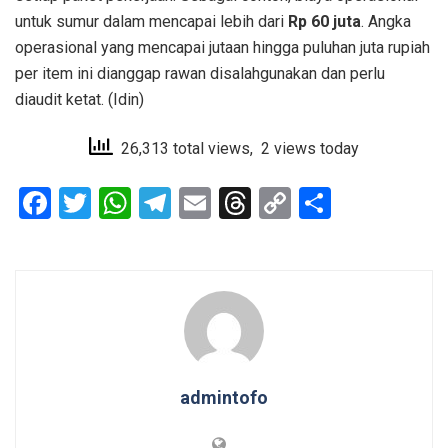
untuk sumur dalam mencapai lebih dari
Rp 60 juta
. Angka
operasional yang mencapai jutaan hingga puluhan juta rupiah
per item ini dianggap rawan disalahgunakan dan perlu
diaudit ketat. (Idin)
26,313 total views, 2 views today
F
T
W
T
E
T
C
S
a
wi
h
el
m
hr
o
h
ce
tt
at
e
ail
e
py
ar
b
er
s
gr
a
Li
e
o
A
a
d
n
o
p
m
s
k
k
p
admintofo