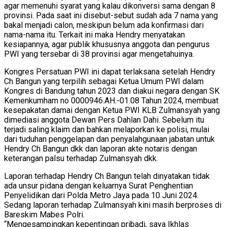
agar memenuhi syarat yang kalau dikonversi sama dengan 8
provinsi. Pada saat ini disebut-sebut sudah ada 7 nama yang
bakal menjadi calon, meskipun belum ada konfirmasi dari
nama-nama itu. Terkait ini maka Hendry menyatakan
kesiapannya, agar publik khususnya anggota dan pengurus
PWI yang tersebar di 38 provinsi agar mengetahuinya.
Kongres Persatuan PWI ini dapat terlaksana setelah Hendry
Ch Bangun yang terpilih sebagai Ketua Umum PWI dalam
Kongres di Bandung tahun 2023 dan diakui negara dengan SK
Kemenkumham no 0000946.AH.-01.08 Tahun 2024, membuat
kesepakatan damai dengan Ketua PWI KLB Zulmansyah yang
dimediasi anggota Dewan Pers Dahlan Dahi. Sebelum itu
terjadi saling klaim dan bahkan melaporkan ke polisi, mulai
dari tuduhan penggelapan dan penyalahgunaan jabatan untuk
Hendry Ch Bangun dkk dan laporan akte notaris dengan
keterangan palsu terhadap Zulmansyah dkk.
Laporan terhadap Hendry Ch Bangun telah dinyatakan tidak
ada unsur pidana dengan keluarnya Surat Penghentian
Penyelidikan dari Polda Metro Jaya pada 10 Juni 2024.
Sedang laporan terhadap Zulmansyah kini masih berproses di
Bareskim Mabes Polri.
“Mengesampingkan kepentingan pribadi, saya Ikhlas