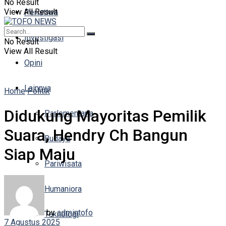
No Result
View All Result
Peristiwa
Investigasi
No Result
View All Result
Opini
Lainnya
Home
Politik
Didukung Mayoritas Pemilik
Parlementaria
Suara, Hendry Ch Bangun
Budaya
Siap Maju
Pariwisata
Humaniora
by
admintofo
Teknologi
7 Agustus 2025