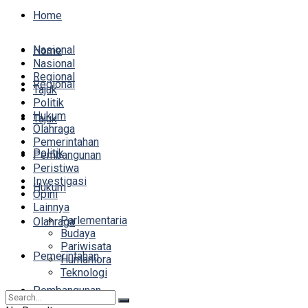
Home
Nasional
Home
Nasional
Regional
Regional
Tajuk
Politik
Hukum
Tajuk
Olahraga
Pemerintahan
Politik
Pembangunan
Peristiwa
Investigasi
Hukum
Opini
Lainnya
Parlementaria
Olahraga
Budaya
Pariwisata
Pemerintahan
Humaniora
Teknologi
Pembangunan