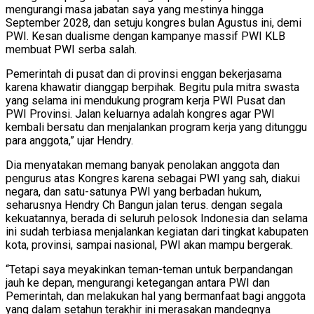
mengurangi masa jabatan saya yang mestinya hingga
September 2028, dan setuju kongres bulan Agustus ini, demi
PWI. Kesan dualisme dengan kampanye massif PWI KLB
membuat PWI serba salah.
Pemerintah di pusat dan di provinsi enggan bekerjasama
karena khawatir dianggap berpihak. Begitu pula mitra swasta
yang selama ini mendukung program kerja PWI Pusat dan
PWI Provinsi. Jalan keluarnya adalah kongres agar PWI
kembali bersatu dan menjalankan program kerja yang ditunggu
para anggota,” ujar Hendry.
Dia menyatakan memang banyak penolakan anggota dan
pengurus atas Kongres karena sebagai PWI yang sah, diakui
negara, dan satu-satunya PWI yang berbadan hukum,
seharusnya Hendry Ch Bangun jalan terus. dengan segala
kekuatannya, berada di seluruh pelosok Indonesia dan selama
ini sudah terbiasa menjalankan kegiatan dari tingkat kabupaten
kota, provinsi, sampai nasional, PWI akan mampu bergerak.
“Tetapi saya meyakinkan teman-teman untuk berpandangan
jauh ke depan, mengurangi ketegangan antara PWI dan
Pemerintah, dan melakukan hal yang bermanfaat bagi anggota
yang dalam setahun terakhir ini merasakan mandegnya